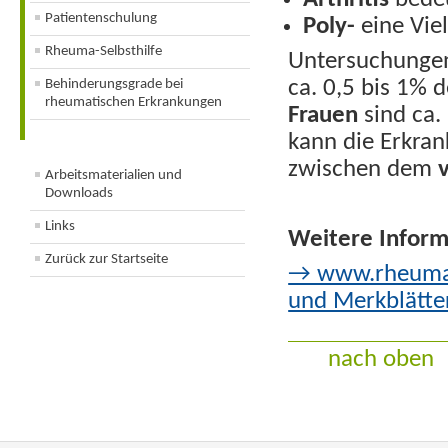
Arthritis
bedeu
Patientenschulung
Poly-
eine Vie
Rheuma-Selbsthilfe
Untersuchungen 
Behinderungsgrade bei
ca. 0,5 bis 1% 
rheumatischen Erkrankungen
Frauen
sind ca.
kann die Erkran
zwischen dem
Arbeitsmaterialien und
Downloads
Links
Weitere Inform
Zurück zur Startseite
→ www.rheuma-l
und Merkblätte
nach oben