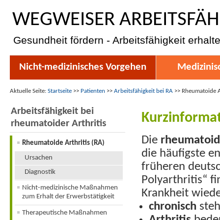
WEGWEISER ARBEITSFÄH
Gesundheit fördern - Arbeitsfähigkeit erhalt
Nicht-medizinisches Vorgehen
Medizinis
Aktuelle Seite:
Startseite
>>
Patienten
>>
Arbeitsfähigkeit bei RA
>>
Rheumatoide Ar
Arbeitsfähigkeit bei
Kurzinformat
rheumatoider Arthritis
Die
rheumatoide
Rheumatoide Arthritis (RA)
die häufigste e
Ursachen
früheren deuts
Diagnostik
Polyarthritis
“
f
Nicht-medizinische Maßnahmen
Krankheit wiede
zum Erhalt der Erwerbstätigkeit
chronisch
steh
Therapeutische Maßnahmen